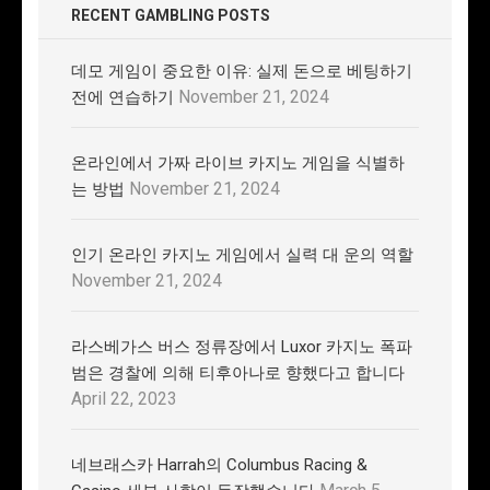
RECENT GAMBLING POSTS
데모 게임이 중요한 이유: 실제 돈으로 베팅하기
November 21, 2024
전에 연습하기
온라인에서 가짜 라이브 카지노 게임을 식별하
November 21, 2024
는 방법
인기 온라인 카지노 게임에서 실력 대 운의 역할
November 21, 2024
라스베가스 버스 정류장에서 Luxor 카지노 폭파
범은 경찰에 의해 티후아나로 향했다고 합니다
April 22, 2023
네브래스카 Harrah의 Columbus Racing &