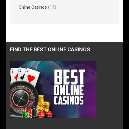
(11)
Online Casinos
FIND THE BEST ONLINE CASINOS