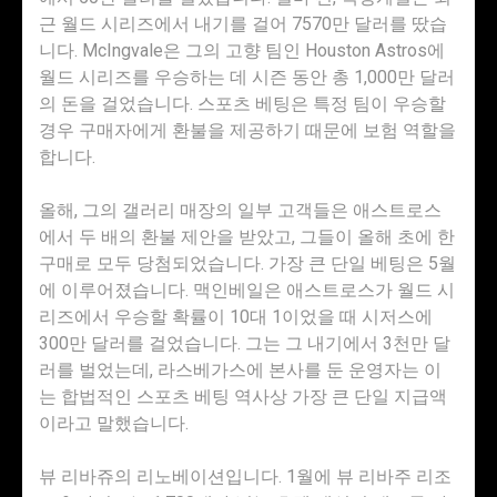
근 월드 시리즈에서 내기를 걸어 7570만 달러를 땄습
니다. McIngvale은 그의 고향 팀인 Houston Astros에
월드 시리즈를 우승하는 데 시즌 동안 총 1,000만 달러
의 돈을 걸었습니다. 스포츠 베팅은 특정 팀이 우승할
경우 구매자에게 환불을 제공하기 때문에 보험 역할을
합니다.
올해, 그의 갤러리 매장의 일부 고객들은 애스트로스
에서 두 배의 환불 제안을 받았고, 그들이 올해 초에 한
구매로 모두 당첨되었습니다. 가장 큰 단일 베팅은 5월
에 이루어졌습니다. 맥인베일은 애스트로스가 월드 시
리즈에서 우승할 확률이 10대 1이었을 때 시저스에
300만 달러를 걸었습니다. 그는 그 내기에서 3천만 달
러를 벌었는데, 라스베가스에 본사를 둔 운영자는 이
는 합법적인 스포츠 베팅 역사상 가장 큰 단일 지급액
이라고 말했습니다.
뷰 리바쥬의 리노베이션입니다. 1월에 뷰 리바주 리조