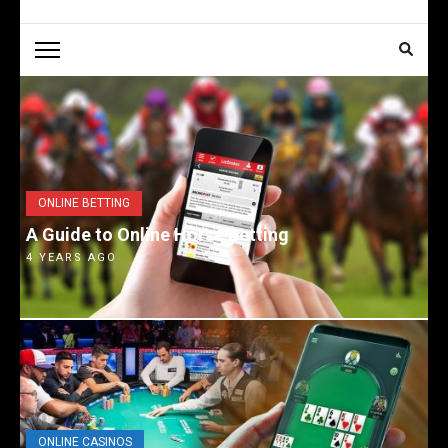
ONLINE BETTING
A Guide to Online Horse Betting
4 YEARS AGO
ONLINE CASINOS