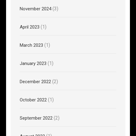
(3)
November 2024
(1)
April 2023
(1)
March 2023
(1)
January 2023
(2)
December 2022
(1)
October 2022
(2)
September 2022