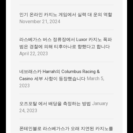
인기 온라인 카지노 게임에서 실력 대 운의 역할
November 21, 2024
라스베가스 버스 정류장에서 Luxor 카지노 폭파
범은 경찰에 의해 티후아나로 향했다고 합니다
April 22, 2023
네브래스카 Harrah의 Columbus Racing &
March 5,
Casino 세부 사항이 등장했습니다
2023
January
오즈포탈 에서 배당을 측정하는 방법
24, 2023
폰테인블로 라스베가스가 오래 지연된 카지노를