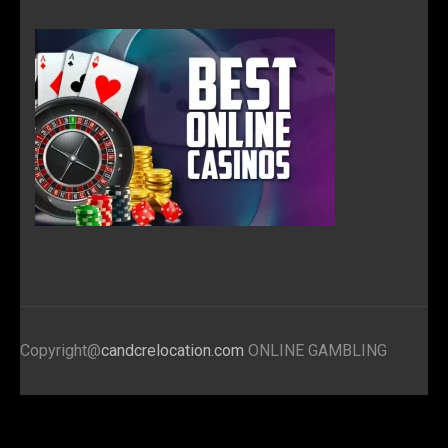
Copyright@
candcrelocation.com
ONLINE GAMBLING