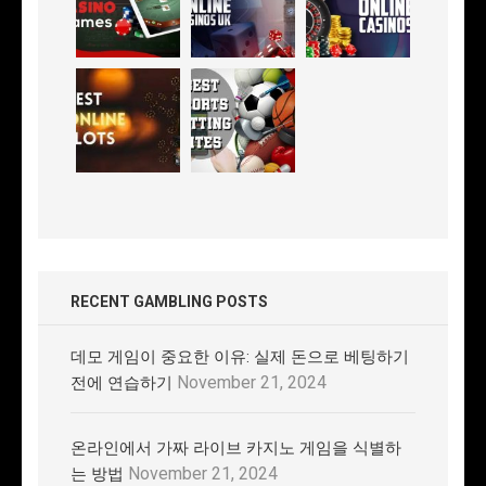
RECENT GAMBLING POSTS
데모 게임이 중요한 이유: 실제 돈으로 베팅하기
November 21, 2024
전에 연습하기
온라인에서 가짜 라이브 카지노 게임을 식별하
November 21, 2024
는 방법