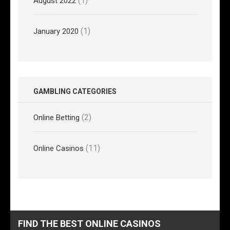
(1)
August 2022
(1)
January 2020
GAMBLING CATEGORIES
(2)
Online Betting
(11)
Online Casinos
FIND THE BEST ONLINE CASINOS